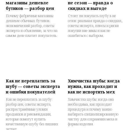
магазины дешевле
не сезон — правда о
бутиков — разбор цен
скидках и выгоде
Почему фабричные магазины
Стоит ли покупать шубу в не
дешевле обычных бутиков:
сезон: реальная правда о скидках,
экономический разбор, советы
советы эксперта, плюсы и риски
эксперта и объяснение, за что на
покупки вне зимы и как не
самом деле платит покупатель.
ошибиться с выбором.
Как не переплатить за
Химчистка шубы: когда
шубу — советы эксперта
нужна, как проходит и
и ошибки покупателей
как не испортить мех
Как не переплатить за шубу:
Химчистка шубы: когда она
разбор цен, советы эксперта,
необходима, как проходит
распространённые уловки
процедура и почему важно
продавцов и рекомендации,
выбирать специализированную
которые помогут купить
чистку для сохранения меха и
качественную шубу без лишних
формы изделия.
затрат.