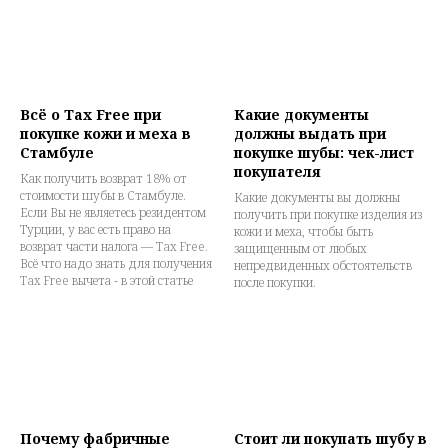
Всё о Tax Free при
Какие документы
покупке кожи и меха в
должны выдать при
Стамбуле
покупке шубы: чек-лист
покупателя
Как получить возврат 18% от
стоимости шубы в Стамбуле.
Какие документы вы должны
Если Вы не являетесь резидентом
получить при покупке изделия из
Турции, у вас есть право на
кожи и меха, чтобы быть
возврат части налога — Tax Free.
защищенным от любых
Всё что надо знать для получения
непредвиденных обстоятельств
Tax Free вычета - в этой статье
после покупки.
Почему фабричные
Стоит ли покупать шубу в