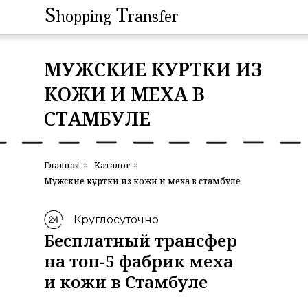
S
S
T
T
hopping
hopping
ransfer
ransfer
МУЖСКИЕ КУРТКИ ИЗ
КОЖИ И МЕХА В
СТАМБУЛЕ
Главная
Каталог
»
»
Мужские куртки из кожи и меха в стамбуле
Круглосуточно
Бесплатный трансфер
на топ-5 фабрик меха
и кожи в Стамбуле