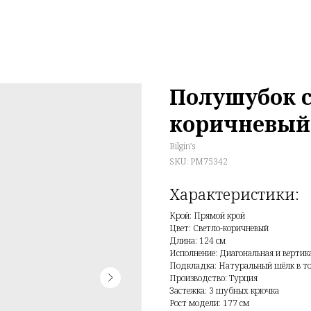
Полушубок с
коричневый
Bilgin's
SKU:
PM75342
Крой: Прямой крой
Цвет: Светло-коричневый
Длина: 124 см
Исполнение: Диагональная и вертик
Подкладка: Натуральный шёлк в тон
Производство: Турция
Застежка: 3 шубных крючка
Рост модели: 177 см