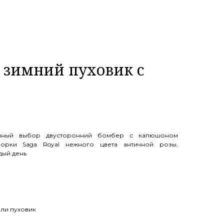
 зимний пуховик с
ичный выбор двусторонний бомбер с капюшоном
орки Saga Royal нежного цвета античной розы,
дый день
или пуховик