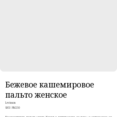
Бежевое кашемировое
пальто женское
Levinson
SKU:
PM250
Кашемировое пальто цвета Камел с воротником из лисы и карманами из