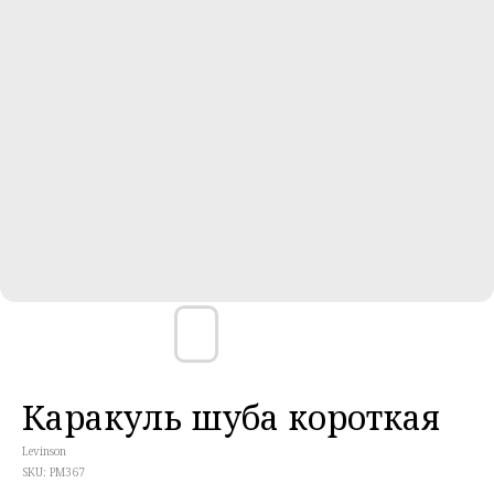
Каракуль шуба короткая
Levinson
SKU:
PM367