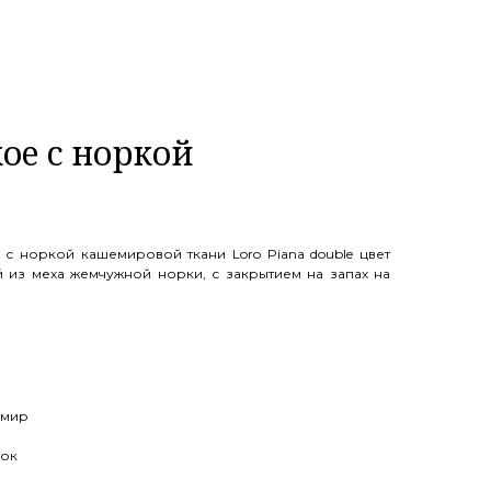
ое с норкой
с норкой кашемировой ткани Loro Piana double цвет
 из меха жемчужной норки, с закрытием на запах на
емир
шок