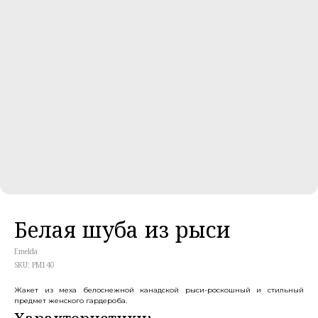
Белая шуба из рыси
Emelda
SKU:
PM140
Жакет из меха белоснежной канадской рыси-роскошный и стильный
предмет женского гардероба.