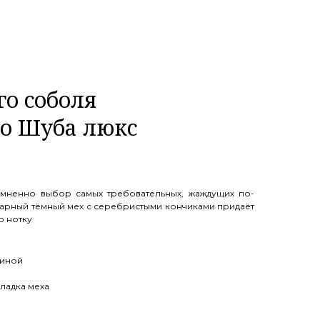
го соболя
го Шуба люкс
мненно выбор самых требовательных, жаждущих по-
арный тёмный мех с серебристыми кончиками придаёт
 нотку
диной
ладка меха