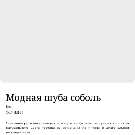
Модная шуба соболь
Best
SKU:
PM126
Сочетание роскоши и изящности в шубе из Русского Баргузинского соболя
натурального цвета тортора со вставками из питона в диагональной
выкладке меха.