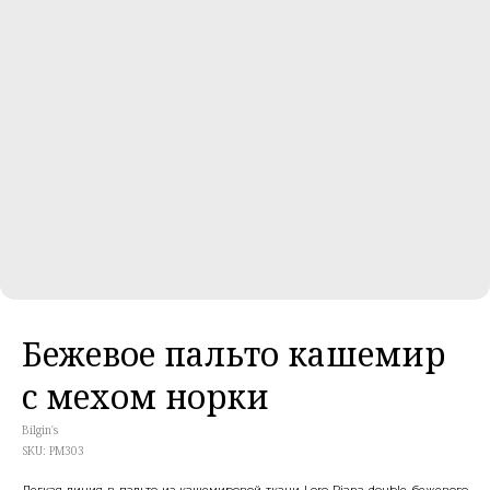
Бежевое пальто кашемир
с мехом норки
Bilgin's
SKU:
PM303
Легкая линия в пальто из кашемировой ткани Loro Piana double бежевого