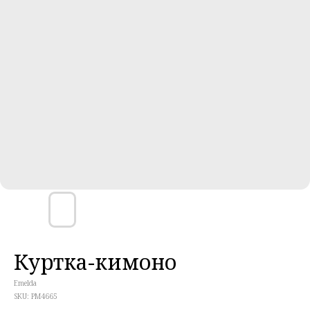
Куртка-кимоно
Emelda
SKU:
PM4665