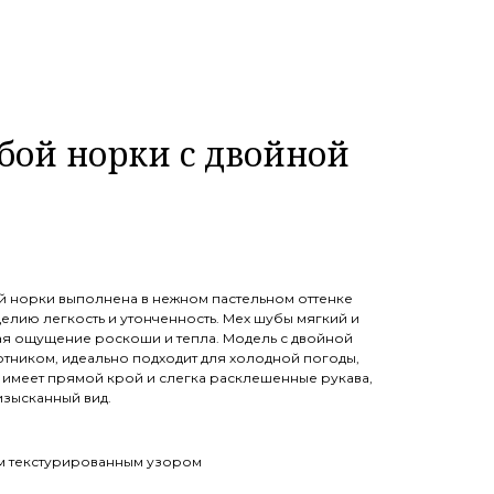
бой норки с двойной
ой норки выполнена в нежном пастельном оттенке
елию легкость и утонченность. Мех шубы мягкий и
ая ощущение роскоши и тепла. Модель с двойной
отником, идеально подходит для холодной погоды,
а имеет прямой крой и слегка расклешенные рукава,
изысканный вид.
м текстурированным узором