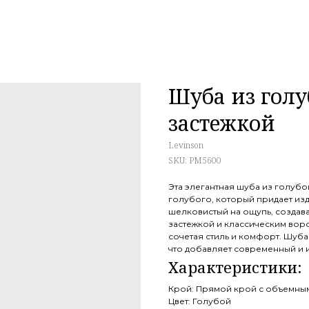
Шуба из голу
застежкой
Levinson
SKU:
PM5600
Эта элегантная шуба из голуб
голубого, который придает изд
шелковистый на ощупь, создав
застежкой и классическим вор
сочетая стиль и комфорт. Шуб
что добавляет современный и 
Крой: Прямой крой с объемны
Цвет: Голубой