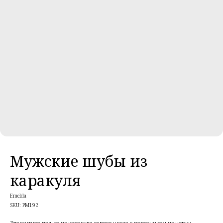
Мужские шубы из
каракуля
Emelda
SKU:
PM192
Элегантное пальто из каракуля серого цвета с воротником из норки.