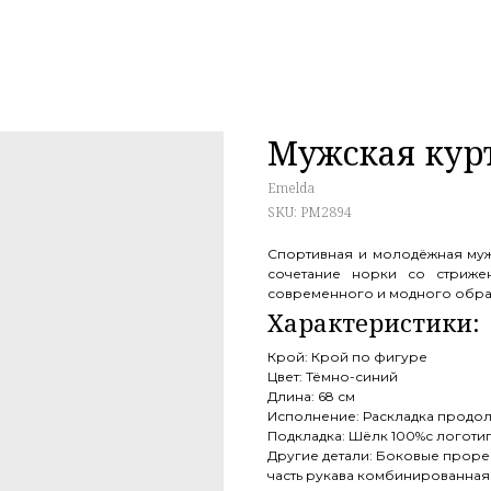
Мужская кур
Emelda
SKU:
PM2894
Спортивная и молодёжная муж
сочетание норки со стриже
современного и модного обра
Крой: Крой по фигуре
Цвет: Тёмно-синий
Длина: 68 см
Исполнение: Раскладка продол
Подкладка: Шёлк 100%с логотипо
Другие детали: Боковые проре
часть рукава комбинированная