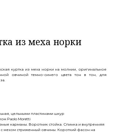
тка из меха норки
ская куртка из меха норки на молнии, оригинальное
нной овчиной темно-синего цвета тон в тон, для
за.
ьная, цельными пластинами шкур
м Paolo Moretti
зные карманы. Воротник стойка. Спинка и внутренняя
 с мехом стриженный овчины. Короткий фасон на